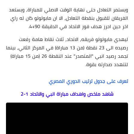
ويستمر التعادل حتى نهاية الوقت الاصلي للمباراة, ويستعد
الفريقان للقبول بنقطة التعادل, الا ان مابولولو كان له راي
اخر حين احرز هدف فوز الاتحاد في الدقيقة 90+4.
ليهدي مابولولو فريقه, الاتحاد, ثلاث نقاط هامة رفعت
رصيده الى 23 نقطة (من 13 مباراة) في المركز الثاني, بينما
تجمد رصيد انبي "المتصدر" عند النقطة 26 (من 15 مباراة)
لتتهدد صدارته بقوة.
تعرف على جدول ترتيب الدوري المصري
شاهد ملخص واهداف مباراة انبي والاتحاد 1-2