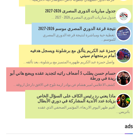
جدول مباريات الدورى المصرى 2026-2027
جدول مباريات الدورى المصرى 2026 - 2027 ...
نتيجة قرعة الدوري المصري موسم 2026-2027
تغطية حية ومباشرة لنتيجة قرعة الدوري المصري
للموسم...
حمزة عبد الكريم يتألق مع برشلونة ويسجل هدفيه
أمام برمنجهام سيتي
واصل حمزة عبد الكريم ظهوره المتميز مع برشلونة، بعد تألقه...
حسام حسن يطلب 5 أضعاف راتبه لتجديد عقده ويضع هاني أبو
ريدة في ورطة
كشف الاعلامي امير هشام عن بوادر ازمة تلوح في الافق دارخل اروقة...
ماذا يعني رد رئيس الكاف على السؤال الخاص
بزيادة عدد الأندية المشاركة في دوري الأبطال
أقيم ظهر اليوم, الاربعاء، المؤتمر الصحفي الذي عقده
باتريس...
ads