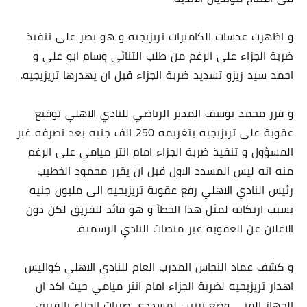
و اظهرت عدسات الكاميرات تريزيجيه و هو يصر على تنفيذ
ضربة الجزاء على الرغم من طلب الثنائي وسام ابو علي و
احمد سيد زيزو تسديد ضربة الجزاء قبل ان يهدرها تريزيجيه.
و قرر محمد يوسف المدير الرياضي للنادي الاهلي توقيع
عقوبة على تريزيجيه بتغريمه 250 الف جنيه بعد تصرفه غير
المسؤول و تنفيذ ضربة الجزاء امام انتر ميامي على الرغم
منه انه ليس المسدد الاول قبل ان يقرر محمود الخطيب
رئيس النادي الاهلي رفع عقوبة تريزيجيه الى مليون جنيه
بسبب ارتكابه لمثل هذا الخطأ و هو قائد للفريق لكن دون
الاعلان عن العقوبة عبر منصات النادي الرسمية.
و كشف عماد النحاس المدرب العام للنادي الاهلي كواليس
اهدار تريزيجيه لضربة الجزاء امام انتر ميامي حيث اكد ان
الجهاز الفني وضع ترتيب لمسددي ضربات الجزاء بالفريق.