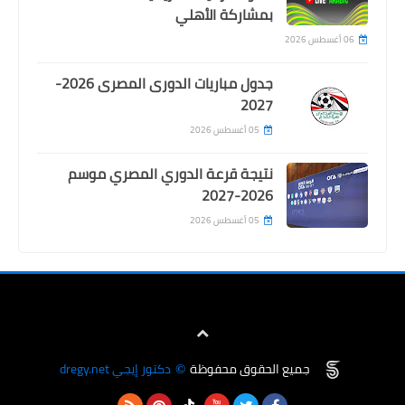
بلوزداد و القنوات الناقلة لها
بمشاركة الأهلي
06 أغسطس 2026
جدول مباريات الدورى المصرى 2026-
2027
05 أغسطس 2026
نتيجة قرعة الدوري المصري موسم
2026-2027
Egypt
05 أغسطس 2026
بالفيديو .. اسيست رائع من عبدالله السعيد
يمنح عمر جابر هدف عالمى فى تدريبات
الزمالك
جميع الحقوق محفوظة
دكتور إيجي dregy.net
©