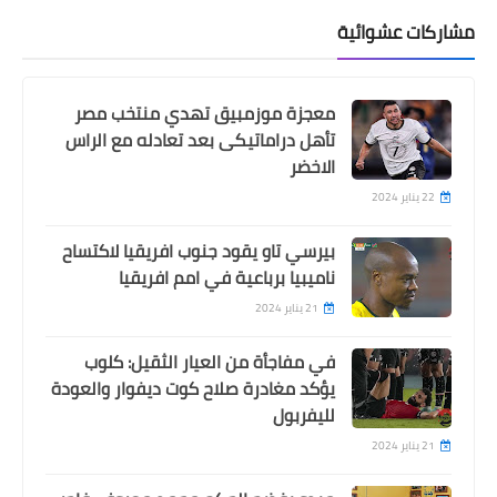
مشاركات عشوائية
معجزة موزمبيق تهدي منتخب مصر
تأهل دراماتيكى بعد تعادله مع الراس
الاخضر
22 يناير 2024
بيرسي تاو يقود جنوب افريقيا لاكتساح
ناميبيا برباعية في امم افريقيا
21 يناير 2024
في مفاجأة من العيار الثقيل: كلوب
يؤكد مغادرة صلاح كوت ديفوار والعودة
لليفربول
21 يناير 2024